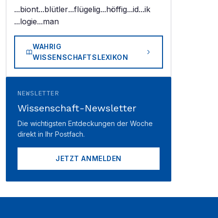
...biont
...blütler
...flügelig
...höffig
...id
...ik
...logie
...man
WAHRIG
WISSENSCHAFTSLEXIKON
NEWSLETTER
Wissenschaft-Newsletter
Die wichtigsten Entdeckungen der Woche
direkt in Ihr Postfach.
JETZT ANMELDEN