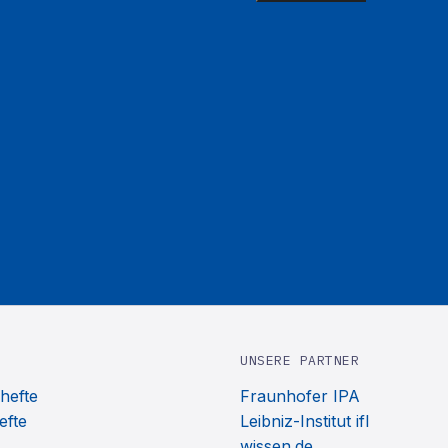
UNSERE PARTNER
hefte
Fraunhofer IPA
efte
Leibniz-Institut ifl
wissen.de