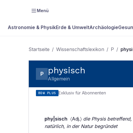
Menü
Astronomie & Physik
Erde & Umwelt
Archäologie
Gesun
Startseite
/
Wissenschaftslexikon
/
P
/
physi
physisch
P
Allgemein
Exklusiv für Abonnenten
BDW PLUS
phy|sisch
〈Adj.〉
die Physis betreffend,
natürlich, in der Natur begründet