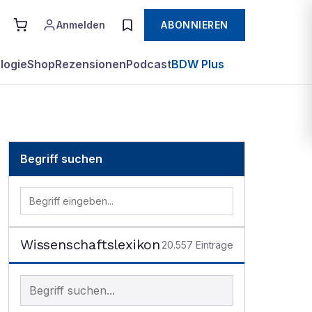
Anmelden
ABONNIEREN
logie
Shop
Rezensionen
Podcast
BDW Plus
Begriff suchen
Wissenschaftslexikon
20.557
Einträge
Begriff im Lexikon suchen