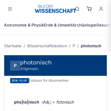
Astronomie & Physik
Erde & Umwelt
Archäologie
Gesundh
Startseite
/
Wissenschaftslexikon
/
P
/
photonisch
photonisch
P
Allgemein
Exklusiv für Abonnenten
BDW PLUS
pho|to|nisch
〈Adj.〉 =
fotonisch