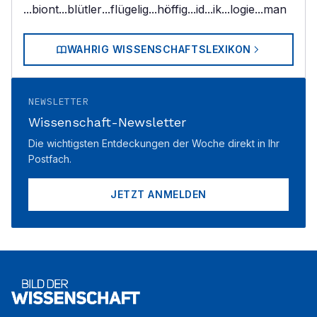
...biont
...blütler
...flügelig
...höffig
...id
...ik
...logie
...man
WAHRIG WISSENSCHAFTSLEXIKON
NEWSLETTER
Wissenschaft-Newsletter
Die wichtigsten Entdeckungen der Woche direkt in Ihr
Postfach.
JETZT ANMELDEN