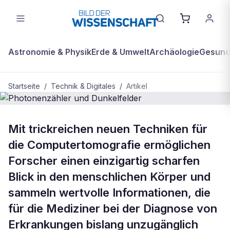
Astronomie & Physik
Erde & Umwelt
Archäologie
Gesundh
Startseite
/
Technik & Digitales
/
Artikel
BDW Plus
TECHNIK & DIGITALES
Mit trickreichen neuen Techniken für
Photonenzähler und Dunkelfelder
die Computertomografie ermöglichen
Forscher einen einzigartig scharfen
Blick in den menschlichen Körper und
sammeln wertvolle Informationen, die
für die Mediziner bei der Diagnose von
Erkrankungen bislang unzugänglich