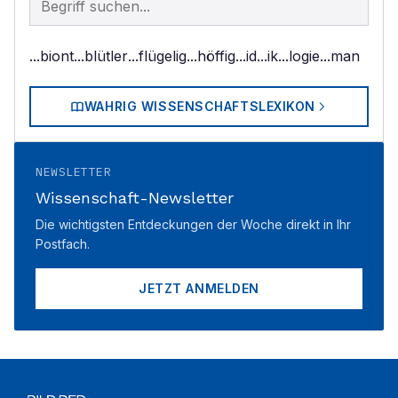
...biont
...blütler
...flügelig
...höffig
...id
...ik
...logie
...man
WAHRIG WISSENSCHAFTSLEXIKON
NEWSLETTER
Wissenschaft-Newsletter
Die wichtigsten Entdeckungen der Woche direkt in Ihr
Postfach.
JETZT ANMELDEN