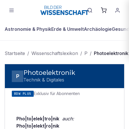
Astronomie & Physik
Erde & Umwelt
Archäologie
Gesundh
Startseite
/
Wissenschaftslexikon
/
P
/
Photoelektronik
Photoelektronik
P
Technik & Digitales
Exklusiv für Abonnenten
BDW PLUS
Pho|to|elek|tro|nik
auch:
Pho|to|elekt|ro|nik