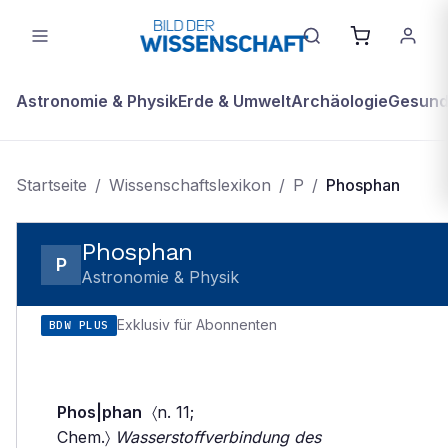
Astronomie & Physik
Erde & Umwelt
Archäologie
Gesundh
Startseite
/
Wissenschaftslexikon
/
P
/
Phosphan
Phosphan
P
Astronomie & Physik
Exklusiv für Abonnenten
BDW PLUS
Phos|phan
〈n. 11;
Chem.〉
Wasserstoffverbindung des