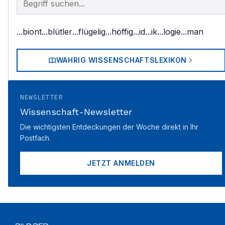
...biont
...blütler
...flügelig
...höffig
...id
...ik
...logie
...man
WAHRIG WISSENSCHAFTSLEXIKON
NEWSLETTER
Wissenschaft-Newsletter
Die wichtigsten Entdeckungen der Woche direkt in Ihr
Postfach.
JETZT ANMELDEN