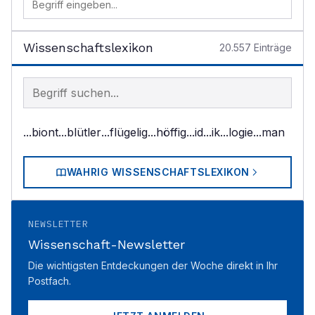
Wissenschaftslexikon
20.557
Einträge
Begriff im Lexikon suchen
...biont
...blütler
...flügelig
...höffig
...id
...ik
...logie
...man
WAHRIG WISSENSCHAFTSLEXIKON
NEWSLETTER
Wissenschaft-Newsletter
Die wichtigsten Entdeckungen der Woche direkt in Ihr
Postfach.