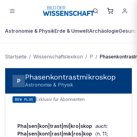
Astronomie & Physik
Erde & Umwelt
Archäologie
Gesundh
Startseite
/
Wissenschaftslexikon
/
P
/
Phasenkontrast
Phasenkontrastmikroskop
P
Astronomie & Physik
Exklusiv für Abonnenten
BDW PLUS
Pha|sen|kon|trast|mi|kro|skop
auch:
Pha|sen|kont|rast|mik|ros|kop
〈n. 11;