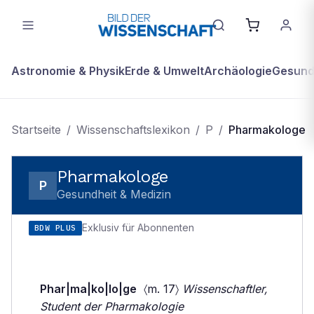
Astronomie & Physik
Erde & Umwelt
Archäologie
Gesundh
Startseite
/
Wissenschaftslexikon
/
P
/
Pharmakologe
Pharmakologe
P
Gesundheit & Medizin
Exklusiv für Abonnenten
BDW PLUS
Phar|ma|ko|lo|ge
〈m. 17〉
Wissenschaftler,
Student der Pharmakologie