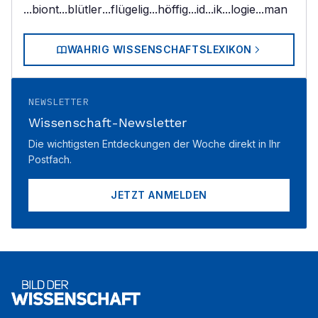
...biont
...blütler
...flügelig
...höffig
...id
...ik
...logie
...man
WAHRIG WISSENSCHAFTSLEXIKON
NEWSLETTER
Wissenschaft-Newsletter
Die wichtigsten Entdeckungen der Woche direkt in Ihr
Postfach.
JETZT ANMELDEN