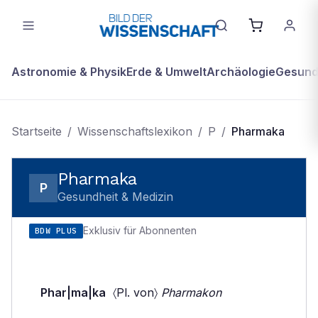
Astronomie & Physik
Erde & Umwelt
Archäologie
Gesundh
Startseite
/
Wissenschaftslexikon
/
P
/
Pharmaka
Pharmaka
P
Gesundheit & Medizin
Exklusiv für Abonnenten
BDW PLUS
Phar|ma|ka
〈Pl. von〉
Pharmakon