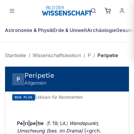
Astronomie & Physik
Erde & Umwelt
Archäologie
Gesundh
Startseite
/
Wissenschaftslexikon
/
P
/
Peripetie
Peripetie
P
Allgemein
Exklusiv für Abonnenten
BDW PLUS
Pe|ri|pe|tie
〈f. 19; Lit.〉
Wendepunkt,
Umschwung (bes. im Drama)
[<grch.