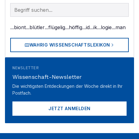
Begriff im Lexikon suchen
...biont
...blütler
...flügelig
...höffig
...id
...ik
...logie
...man
WAHRIG WISSENSCHAFTSLEXIKON
NEWSLETTER
Wissenschaft-Newsletter
Die wichtigsten Entdeckungen der Woche direkt in Ihr
Postfach.
JETZT ANMELDEN