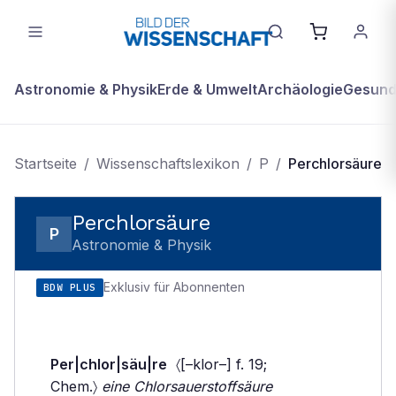
Astronomie & Physik
Erde & Umwelt
Archäologie
Gesundh
Startseite
/
Wissenschaftslexikon
/
P
/
Perchlorsäure
Perchlorsäure
P
Astronomie & Physik
Exklusiv für Abonnenten
BDW PLUS
Per|chlor|säu|re
〈[–klor–] f. 19;
Chem.〉
eine Chlorsauerstoffsäure