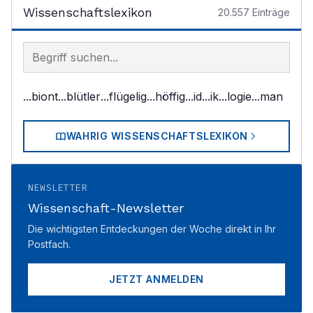
Wissenschaftslexikon
20.557
Einträge
Begriff im Lexikon suchen
...biont
...blütler
...flügelig
...höffig
...id
...ik
...logie
...man
WAHRIG WISSENSCHAFTSLEXIKON
NEWSLETTER
Wissenschaft-Newsletter
Die wichtigsten Entdeckungen der Woche direkt in Ihr
Postfach.
JETZT ANMELDEN