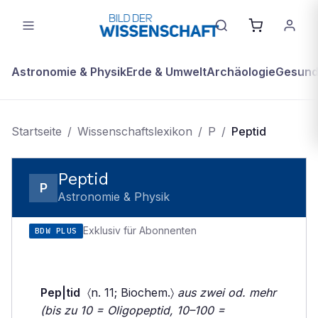
Astronomie & Physik
Erde & Umwelt
Archäologie
Gesundh
Startseite
/
Wissenschaftslexikon
/
P
/
Peptid
Peptid
P
Astronomie & Physik
Exklusiv für Abonnenten
BDW PLUS
Pep|tid
〈n. 11; Biochem.〉
aus zwei od. mehr
(bis zu 10 = Oligopeptid, 10–100 =