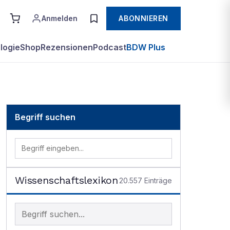
Anmelden
ABONNIEREN
logie
Shop
Rezensionen
Podcast
BDW Plus
Begriff suchen
Wissenschaftslexikon
20.557
Einträge
Begriff im Lexikon suchen