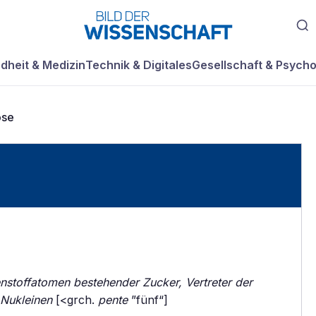
dheit & Medizin
Technik & Digitales
Gesellschaft & Psycho
ose
enstoffatomen bestehender Zucker, Vertreter der
Nukleinen
[<grch.
pente
”fünf“]