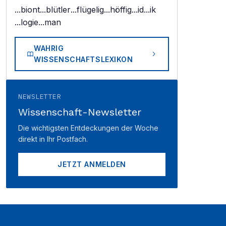
...biont
...blütler
...flügelig
...höffig
...id
...ik
...logie
...man
WAHRIG
WISSENSCHAFTSLEXIKON
NEWSLETTER
Wissenschaft-Newsletter
Die wichtigsten Entdeckungen der Woche
direkt in Ihr Postfach.
JETZT ANMELDEN