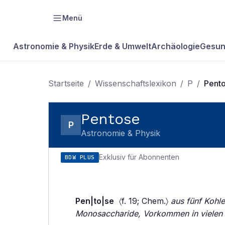
Menü
Astronomie & Physik
Erde & Umwelt
Archäologie
Gesun
Startseite
/
Wissenschaftslexikon
/
P
/
Pent
Pentose
P
Astronomie & Physik
Exklusiv für Abonnenten
BDW PLUS
Pen|to|se
〈f. 19; Chem.〉
aus fünf Kohl
Monosaccharide, Vorkommen in vielen 