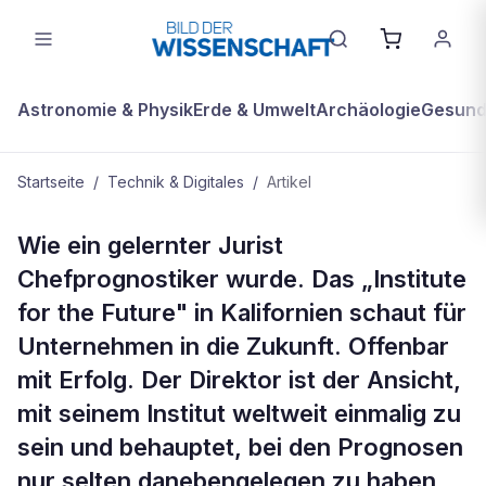
Astronomie & Physik
Erde & Umwelt
Archäologie
Gesundh
Startseite
/
Technik & Digitales
/
Artikel
TECHNIK & DIGITALES
Wie ein gelernter Jurist
Paul Saffo, das Orakel von Menlo
Chefprognostiker wurde. Das „Institute
Park
for the Future" in Kalifornien schaut für
Unternehmen in die Zukunft. Offenbar
mit Erfolg. Der Direktor ist der Ansicht,
mit seinem Institut weltweit einmalig zu
sein und behauptet, bei den Prognosen
nur selten danebengelegen zu haben.