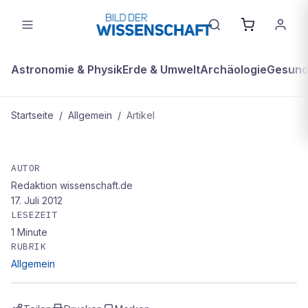
Astronomie & Physik
Erde & Umwelt
Archäologie
Gesundh
Startseite
/
Allgemein
/
Artikel
ALLGEMEIN
Paul Dirac
AUTOR
Redaktion wissenschaft.de
17. Juli 2012
LESEZEIT
1
Minute
RUBRIK
Allgemein