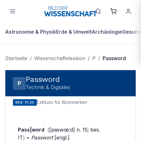
Astronomie & Physik
Erde & Umwelt
Archäologie
Gesundh
Startseite
/
Wissenschaftslexikon
/
P
/
Password
Password
P
Technik & Digitales
Exklusiv für Abonnenten
BDW PLUS
Pass|word
〈[paswœ:d] n. 15; bes.
IT〉 =
Passwort
[engl.]