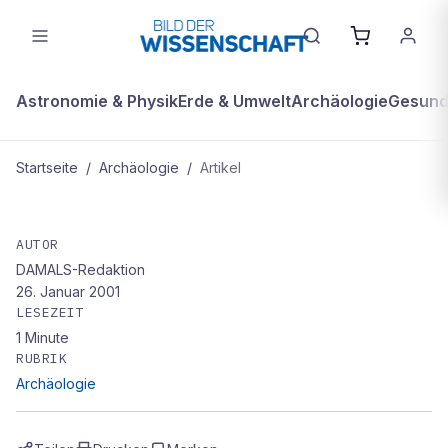
Astronomie & Physik
Erde & Umwelt
Archäologie
Gesundh
Startseite
/
Archäologie
/
Artikel
ARCHÄOLOGIE
Parteien sehen große Zukunft für
AUTOR
DAMALS-Redaktion
Brennstoffzellen
26. Januar 2001
LESEZEIT
1
Minute
RUBRIK
Archäologie