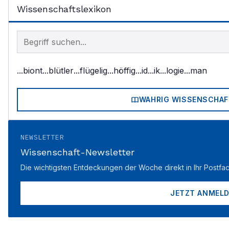
Wissenschaftslexikon
Begriff im Lexikon suchen
...biont
...blütler
...flügelig
...höffig
...id
...ik
...logie
...man
WAHRIG WISSENSCHAF
NEWSLETTER
Wissenschaft-Newsletter
Die wichtigsten Entdeckungen der Woche direkt in Ihr Postfac
JETZT ANMEL