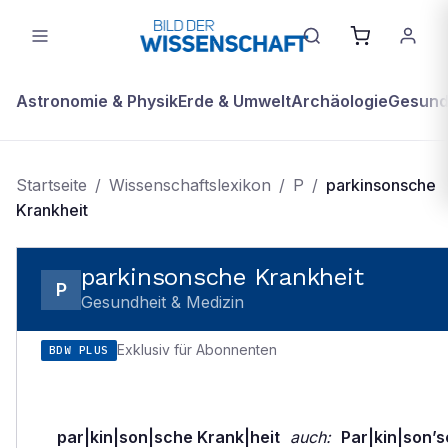
Astronomie & Physik
Erde & Umwelt
Archäologie
Gesundh
Startseite
/
Wissenschaftslexikon
/
P
/
parkinsonsche
Krankheit
parkinsonsche Krankheit
P
Gesundheit & Medizin
Exklusiv für Abonnenten
BDW PLUS
par|kin|son|sche Krank|heit
auch:
Par|kin|son’s