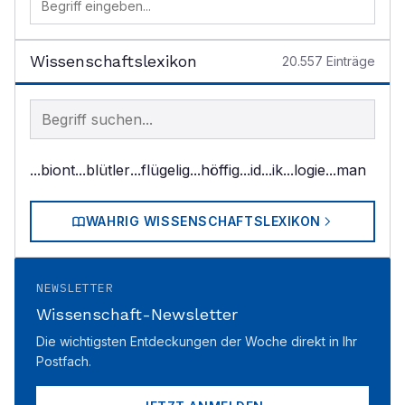
Wissenschaftslexikon
20.557
Einträge
Begriff im Lexikon suchen
...biont
...blütler
...flügelig
...höffig
...id
...ik
...logie
...man
WAHRIG WISSENSCHAFTSLEXIKON
NEWSLETTER
Wissenschaft-Newsletter
Die wichtigsten Entdeckungen der Woche direkt in Ihr
Postfach.