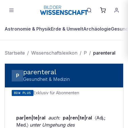
Astronomie & Physik
Erde & Umwelt
Archäologie
Gesundh
Startseite
/
Wissenschaftslexikon
/
P
/
parenteral
parenteral
P
Gesundheit & Medizin
Exklusiv für Abonnenten
BDW PLUS
par|en|te|ral
auch:
pa|ren|te|ral
〈Adj.;
Med.〉
unter Umgehung des