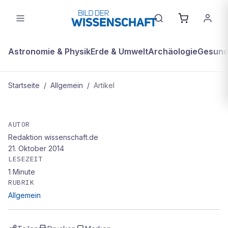
Astronomie & Physik
Erde & Umwelt
Archäologie
Gesundh
Startseite
/
Allgemein
/
Artikel
ALLGEMEIN
Parallele Welten
AUTOR
Redaktion wissenschaft.de
21. Oktober 2014
LESEZEIT
1
Minute
RUBRIK
Allgemein