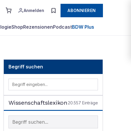
Anmelden
ABONNIEREN
logie
Shop
Rezensionen
Podcast
BDW Plus
Begriff suchen
Wissenschaftslexikon
20.557
Einträge
Begriff im Lexikon suchen