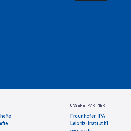
UNSERE PARTNER
hefte
Fraunhofer IPA
efte
Leibniz-Institut ifl
wissen.de