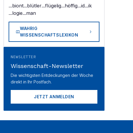
...biont
...blütler
...flügelig
...höffig
...id
...ik
...logie
...man
WAHRIG
WISSENSCHAFTSLEXIKON
NEWSLETTER
Wissenschaft-Newsletter
Die wichtigsten Entdeckungen der Woche
direkt in Ihr Postfach.
JETZT ANMELDEN