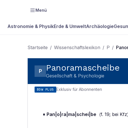
Menü
Astronomie & Physik
Erde & Umwelt
Archäologie
Gesun
Startseite
/
Wissenschaftslexikon
/
P
/
Pano
Panoramascheibe
P
Gesellschaft & Psychologie
Exklusiv für Abonnenten
BDW PLUS
♦
Pan|o|ra|ma|schei|be
〈f. 19; bei Kfz