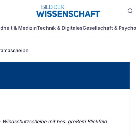
dheit & Medizin
Technik & Digitales
Gesellschaft & Psycho
ramascheibe
〉
Windschutzscheibe mit bes. großem Blickfeld