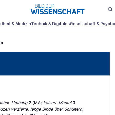
dheit & Medizin
Technik & Digitales
Gesellschaft & Psycho
um
elähnl. Umhang
2
〈MA〉
kaiserl. Mantel
3
uzen verzierte, lange Binde über Schultern,