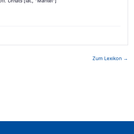
fl. Ornats
[lat., ”Mantel“]
Zum Lexikon →