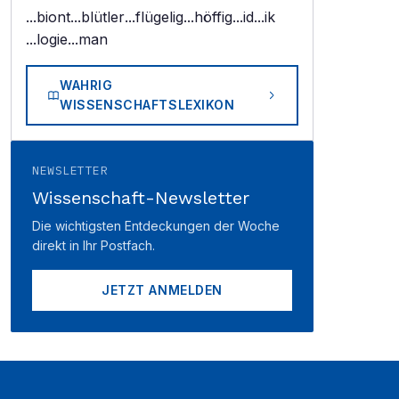
...biont
...blütler
...flügelig
...höffig
...id
...ik
...logie
...man
WAHRIG
WISSENSCHAFTSLEXIKON
NEWSLETTER
Wissenschaft-Newsletter
Die wichtigsten Entdeckungen der Woche
direkt in Ihr Postfach.
JETZT ANMELDEN