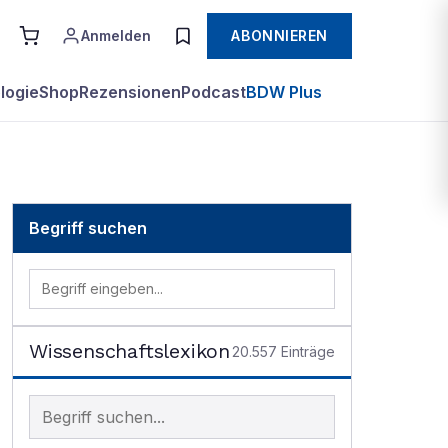
Anmelden
ABONNIEREN
logie
Shop
Rezensionen
Podcast
BDW Plus
Begriff suchen
Wissenschaftslexikon
20.557
Einträge
Begriff im Lexikon suchen