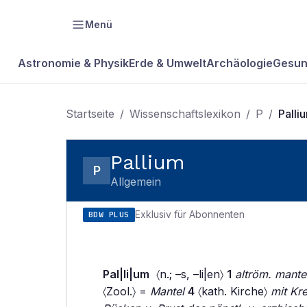
Menü
Astronomie & Physik
Erde & Umwelt
Archäologie
Gesun
Startseite
/
Wissenschaftslexikon
/
P
/
Palli
Pallium
P
Allgemein
Exklusiv für Abonnenten
BDW PLUS
Pal|li|um
〈n.; –s, –li|en〉
1
altröm. mant
〈Zool.〉 =
Mantel
4
〈kath. Kirche〉
mit Kre