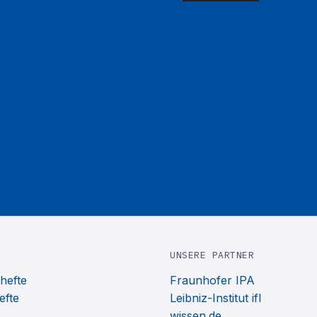
UNSERE PARTNER
hefte
Fraunhofer IPA
efte
Leibniz-Institut ifl
wissen.de