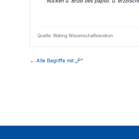
Rücken u. Brust des päpstl. u. erzbischö
Quelle:
Wahrig Wissenschaftslexikon
← Alle Begriffe mit „
P
“