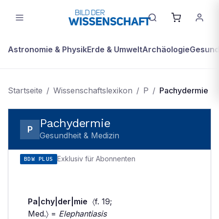
Astronomie & Physik
Erde & Umwelt
Archäologie
Gesundh
Startseite
/
Wissenschaftslexikon
/
P
/
Pachydermie
Pachydermie
P
Gesundheit & Medizin
Exklusiv für Abonnenten
BDW PLUS
Pa|chy|der|mie
〈f. 19;
Med.〉 =
Elephantiasis