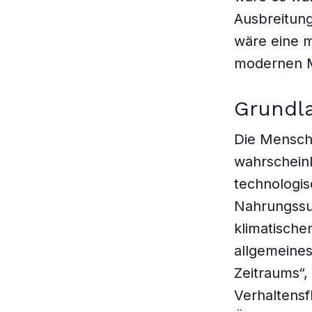
Ausbreitung
wäre eine m
modernen M
Grundla
Die Mensch
wahrscheinl
technologis
Nahrungssuc
klimatische
allgemeine
Zeitraums“,
Verhaltensf