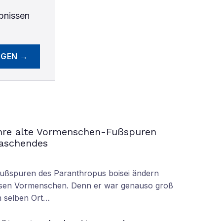
bnissen
EGEN →
ahre alte Vormenschen-Fußspuren
raschendes
Fußspuren des Paranthropus boisei ändern
iesen Vormenschen. Denn er war genauso groß
am selben Ort…