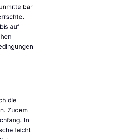
unmittelbar
rrschte.
bis auf
chen
bedingungen
ch die
en. Zudem
chfang. In
che leicht