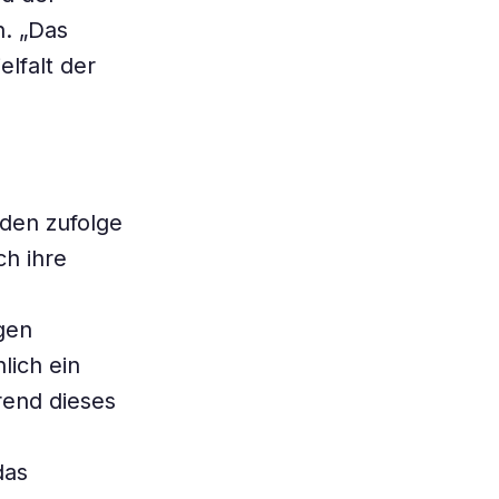
n. „Das
elfalt der
den zufolge
ch ihre
gen
lich ein
rend dieses
das