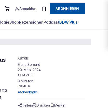
Anmelden
ABONNIEREN
logie
Shop
Rezensionen
Podcast
BDW Plus
AUTOR
aus
Elena Bernard
r
20. März 2024
LESEZEIT
3
Minuten
RUBRIK
ans
Archäologie
n
Teilen
Drucken
Merken