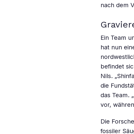
nach dem V
Gravie
Ein Team um
hat nun ein
nordwestlic
befindet si
Nils. „Shin
die Fundstät
das Team. „
vor, währe
Die Forsche
fossiler Sä