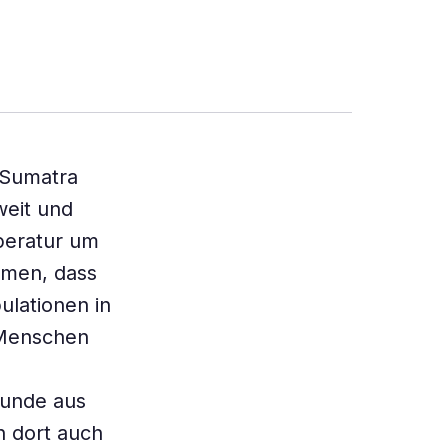
 Sumatra
weit und
peratur um
hmen, dass
ulationen in
 Menschen
unde aus
n dort auch