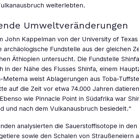
ulkanausbruch weiterlebten.
rende Umweltveränderungen
 John Kappelman von der University of Texas 
e archäologische Fundstelle aus der gleichen Ze
hen Äthiopien untersucht. Die Fundstelle Shin
ch in der Nähe des Flusses Shinfa, einem Haupt
fa-Metema weist Ablagerungen aus Toba-Tuffstei
te auf die Zeit vor etwa 74.000 Jahren datieren“
Ebenso wie Pinnacle Point in Südafrika war Sh
nd und nach dem Vulkanausbruch besiedelt.“
nden analysierten die Sauerstoffisotope in de
ugetiere sowie den Schalen von Straußeneiern 