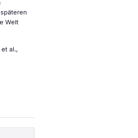
n
 späteren
ze Welt
et al.,