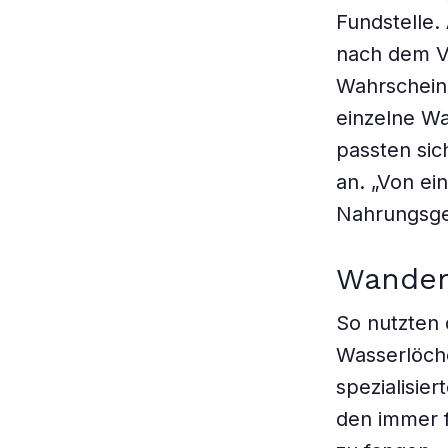
Fundstelle.
nach dem Vu
Wahrscheinl
einzelne W
passten sic
an. „Von ei
Nahrungsge
Wander
So nutzten
Wasserlöche
spezialisie
den immer f