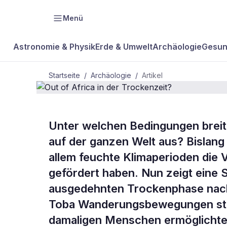
Menü
Astronomie & Physik
Erde & Umwelt
Archäologie
Gesun
Startseite
/
Archäologie
/
Artikel
ARCHÄOLOGIE
Unter welchen Bedingungen breit
Out of Africa
auf der ganzen Welt aus? Bislang
allem feuchte Klimaperioden die
Trockenzeit
gefördert haben. Nun zeigt eine 
ausgedehnten Trockenphase nach
Toba Wanderungsbewegungen stattf
damaligen Menschen ermöglicht