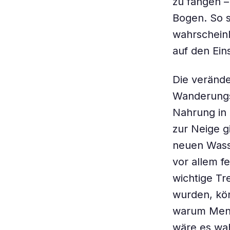
zu fangen –
Bogen. So s
wahrscheinl
auf den Ein
Die verände
Wanderungs
Nahrung in
zur Neige 
neuen Wass
vor allem f
wichtige T
wurden, kö
warum Mens
wäre es wah