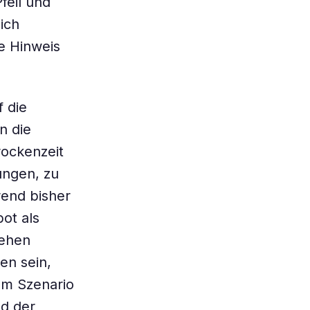
feil und
ich
te Hinweis
 die
n die
rockenzeit
ungen, zu
rend bisher
ot als
sehen
en sein,
em Szenario
nd der