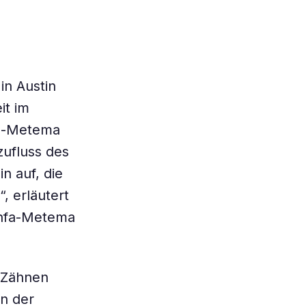
in Austin
it im
fa-Metema
zufluss des
n auf, die
, erläutert
infa-Metema
n Zähnen
an der