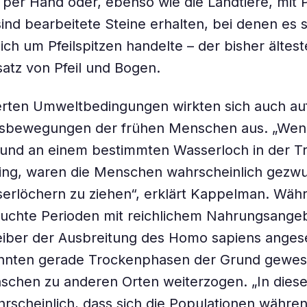
 per Hand oder, ebenso wie die Landtiere, mit P
ind bearbeitete Steine erhalten, bei denen es s
ich um Pfeilspitzen handelte – der bisher ältes
satz von Pfeil und Bogen.
rten Umweltbedingungen wirkten sich auch auf
bewegungen der frühen Menschen aus. „Wen
 und an einem bestimmten Wasserloch in der T
ging, waren die Menschen wahrscheinlich gezw
erlöchern zu ziehen“, erklärt Kappelman. Wäh
euchte Perioden mit reichlichem Nahrungsangeb
reiber der Ausbreitung des Homo sapiens ange
nnten gerade Trockenphasen der Grund gewes
chen zu anderen Orten weiterzogen. „In dies
rscheinlich, dass sich die Populationen währe