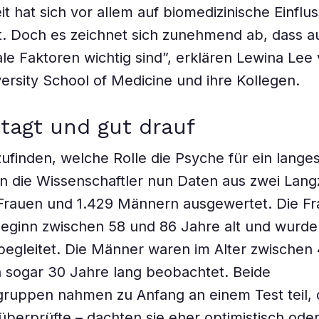
it hat sich vor allem auf biomedizinische Einfl
t. Doch es zeichnet sich zunehmend ab, dass a
le Faktoren wichtig sind”, erklären Lewina Lee
ersity School of Medicine und ihre Kollegen.
tagt und gut drauf
finden, welche Rolle die Psyche für ein lange
en die Wissenschaftler nun Daten aus zwei Lang
 Frauen und 1.429 Männern ausgewertet. Die F
beginn zwischen 58 und 86 Jahre alt und wurd
begleitet. Die Männer waren im Alter zwischen
 sogar 30 Jahre lang beobachtet. Beide
uppen nahmen zu Anfang an einem Test teil, d
 überprüfte – dachten sie eher optimistisch ode