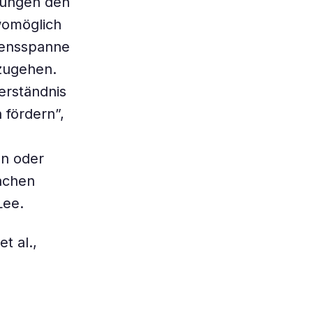
hungen den
womöglich
bensspanne
rzugehen.
erständnis
 fördern”,
on oder
achen
Lee.
t al.,