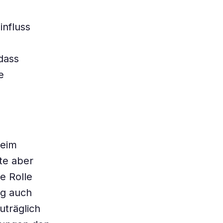
nfluss
dass
e
beim
nte aber
e Rolle
ng auch
uträglich