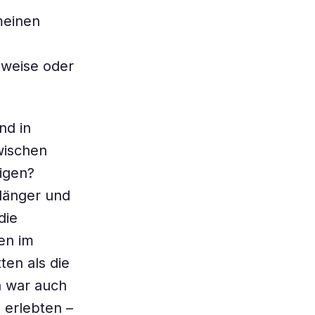
meinen
sweise oder
nd in
wischen
igen?
 länger und
die
en im
ten als die
n war auch
 erlebten –