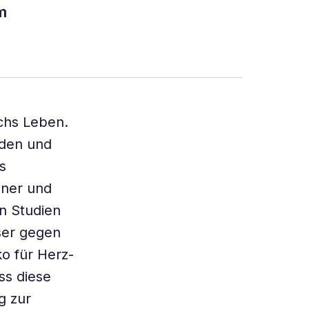
m
rchs Leben.
rden und
s
ener und
n Studien
ser gegen
o für Herz-
ss diese
g zur