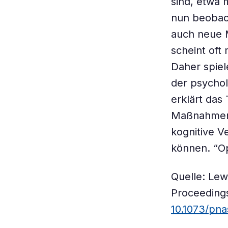
sind, etwa
nun beobac
auch neue M
scheint oft
Daher spiel
der psychol
erklärt das
Maßnahmen 
kognitive V
können. “Op
Quelle: Lew
Proceedings
10.1073/pna