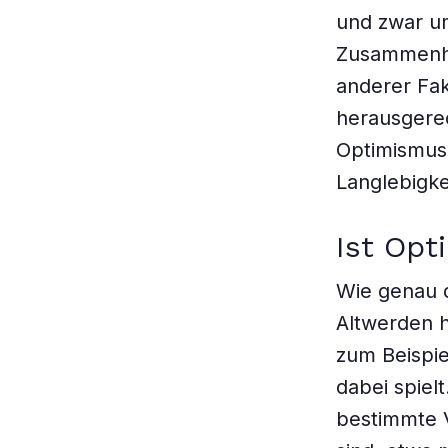
und zwar um
Zusammenhän
anderer Fak
herausgerec
Optimismus 
Langlebigkei
Ist Opt
Wie genau 
Altwerden h
zum Beispie
dabei spielt
bestimmte V