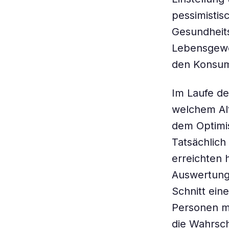
pessimistis
Gesundheit
Lebensgewo
den Konsum
Im Laufe d
welchem Al
dem Optimi
Tatsächlich
erreichten 
Auswertunge
Schnitt ein
Personen mi
die Wahrsch