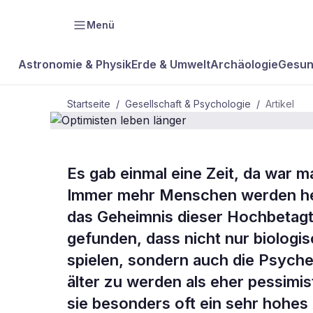
Menü
Astronomie & Physik
Erde & Umwelt
Archäologie
Gesun
Startseite
/
Gesellschaft & Psychologie
/
Artikel
GESELLSCHAFT & PSYCHOLOGIE
Es gab einmal eine Zeit, da war ma
Optimisten 
Immer mehr Menschen werden heut
das Geheimnis dieser Hochbetag
länger
gefunden, dass nicht nur biologis
spielen, sondern auch die Psych
älter zu werden als eher pessimis
sie besonders oft ein sehr hohes 