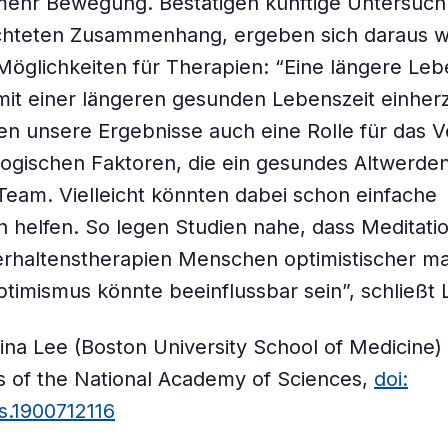
 mehr Bewegung. Bestätigen künftige Untersuc
hteten Zusammenhang, ergeben sich daraus 
öglichkeiten für Therapien: “Eine längere Le
 mit einer längeren gesunden Lebenszeit einhe
en unsere Ergebnisse auch eine Rolle für das V
ogischen Faktoren, die ein gesundes Altwerden
 Team. Vielleicht könnten dabei schon einfache
helfen. So legen Studien nahe, dass Meditati
erhaltenstherapien Menschen optimistischer m
timismus könnte beeinflussbar sein”, schließt 
ina Lee (Boston University School of Medicine) e
 of the National Academy of Sciences,
doi:
s.1900712116