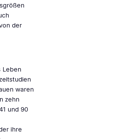
ussgrößen
uch
 von der
s Leben
zeitstudien
rauen waren
en zehn
 41 und 90
er ihre
r