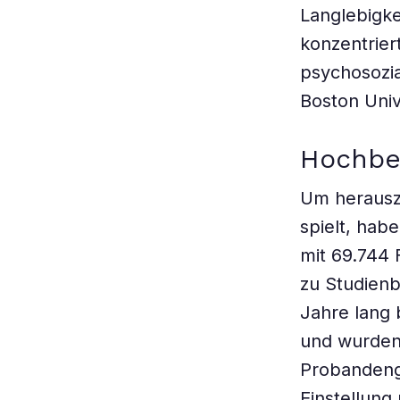
Langlebigke
konzentrier
psychosozia
Boston Univ
Hochbe
Um herauszu
spielt, hab
mit 69.744
zu Studien
Jahre lang 
und wurden
Probandengr
Einstellung