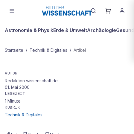
Astronomie & Physik
Erde & Umwelt
Archäologie
Gesundh
Startseite
/
Technik & Digitales
/
Artikel
TECHNIK & DIGITALES
online-trends: Handy statt PC
AUTOR
Redaktion wissenschaft.de
01. Mai 2000
LESEZEIT
1
Minute
RUBRIK
Technik & Digitales