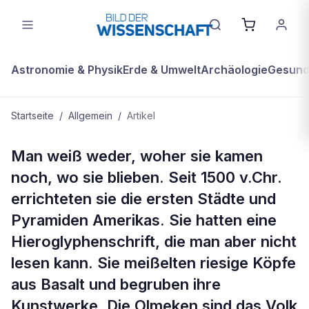
Astronomie & Physik
Erde & Umwelt
Archäologie
Gesundh
Startseite
/
Allgemein
/
Artikel
ALLGEMEIN
Man weiß weder, woher sie kamen
Olmeken -Die Gründerväter
noch, wo sie blieben. Seit 1500 v.Chr.
errichteten sie die ersten Städte und
Pyramiden Amerikas. Sie hatten eine
Hieroglyphenschrift, die man aber nicht
lesen kann. Sie meißelten riesige Köpfe
aus Basalt und begruben ihre
Kunstwerke. Die Olmeken sind das Volk