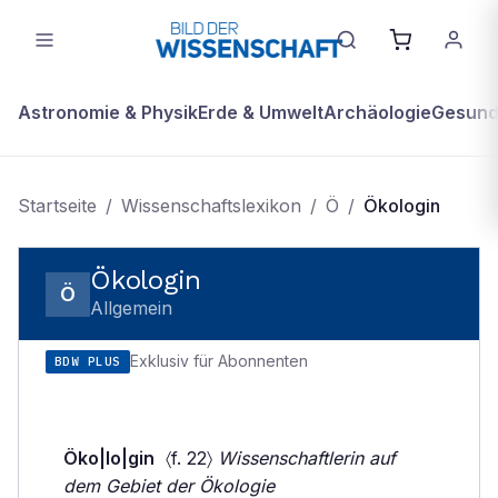
Astronomie & Physik
Erde & Umwelt
Archäologie
Gesundh
Startseite
/
Wissenschaftslexikon
/
Ö
/
Ökologin
Ökologin
Ö
Allgemein
Exklusiv für Abonnenten
BDW PLUS
Öko|lo|gin
〈f. 22〉
Wissenschaftlerin auf
dem Gebiet der Ökologie