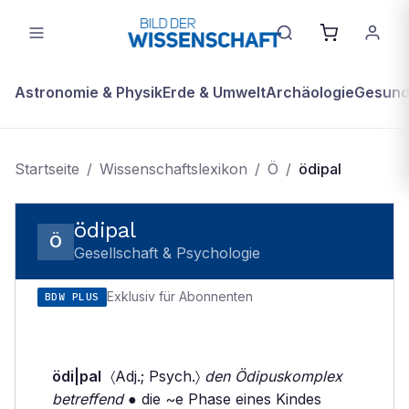
Astronomie & Physik
Erde & Umwelt
Archäologie
Gesundh
Startseite
/
Wissenschaftslexikon
/
Ö
/
ödipal
ödipal
Ö
Gesellschaft & Psychologie
Exklusiv für Abonnenten
BDW PLUS
ödi|pal
〈Adj.; Psych.〉
den Ödipuskomplex
betreffend
● die ~e Phase eines Kindes