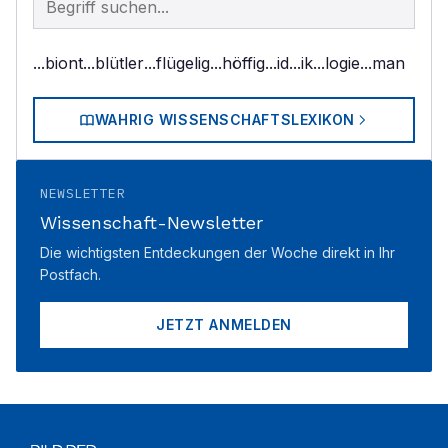
...biont
...blütler
...flügelig
...höffig
...id
...ik
...logie
...man
WAHRIG WISSENSCHAFTSLEXIKON
NEWSLETTER
Wissenschaft-Newsletter
Die wichtigsten Entdeckungen der Woche direkt in Ihr
Postfach.
JETZT ANMELDEN