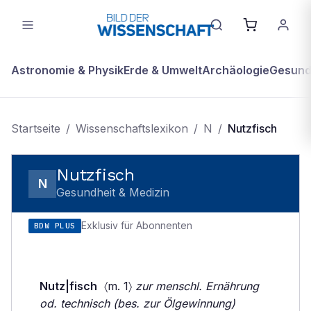
Astronomie & Physik
Erde & Umwelt
Archäologie
Gesundh
Startseite
/
Wissenschaftslexikon
/
N
/
Nutzfisch
Nutzfisch
N
Gesundheit & Medizin
Exklusiv für Abonnenten
BDW PLUS
Nutz|fisch
〈m. 1〉
zur menschl. Ernährung
od. technisch (bes. zur Ölgewinnung)