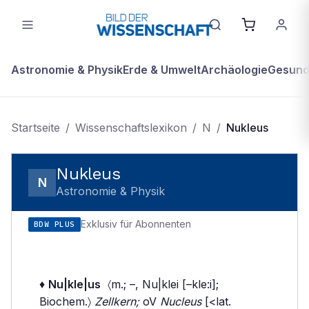
Astronomie & Physik
Erde & Umwelt
Archäologie
Gesundh
Startseite
/
Wissenschaftslexikon
/
N
/
Nukleus
Nukleus
N
Astronomie & Physik
Exklusiv für Abonnenten
BDW PLUS
♦
Nu|kle|us
〈m.; –, Nu|klei [–kle:i];
Biochem.〉
Zellkern;
oV
Nucleus
[<lat.