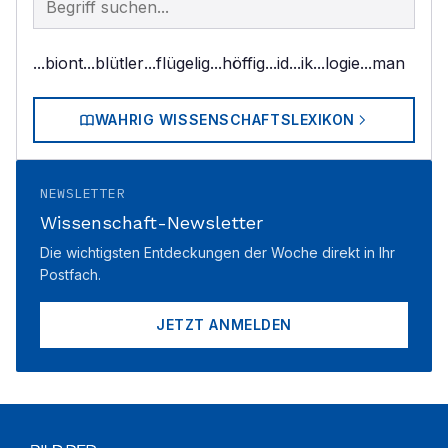
...biont
...blütler
...flügelig
...höffig
...id
...ik
...logie
...man
WAHRIG WISSENSCHAFTSLEXIKON
NEWSLETTER
Wissenschaft-Newsletter
Die wichtigsten Entdeckungen der Woche direkt in Ihr
Postfach.
JETZT ANMELDEN