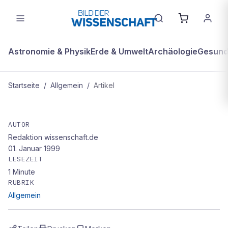
Astronomie & Physik
Erde & Umwelt
Archäologie
Gesundh
Startseite
/
Allgemein
/
Artikel
ALLGEMEIN
Nützliche Schleimhaut
AUTOR
Redaktion wissenschaft.de
01. Januar 1999
LESEZEIT
1
Minute
RUBRIK
Allgemein