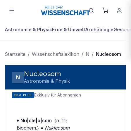
Astronomie & Physik
Erde & Umwelt
Archäologie
Gesundh
Startseite
/
Wissenschaftslexikon
/
N
/
Nucleosom
Nucleosom
N
Astronomie & Physik
Exklusiv für Abonnenten
BDW PLUS
♦
Nu|cle|o|som
〈n. 11;
Biochem.〉 =
Nukleosom