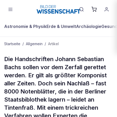
Astronomie & Physik
Erde & Umwelt
Archäologie
Gesundh
Startseite
/
Allgemein
/
Artikel
ALLGEMEIN
Die Handschriften Johann Sebastian
Noten in Not
Bachs sollen vor dem Zerfall gerettet
werden. Er gilt als größter Komponist
aller Zeiten. Doch sein Nachlaß – fast
8000 Notenblätter, die in der Berliner
Staatsbiblothek lagern – leidet an
Tintenfraß. Mit einem trickreichen
Verfahren wollen Experten die