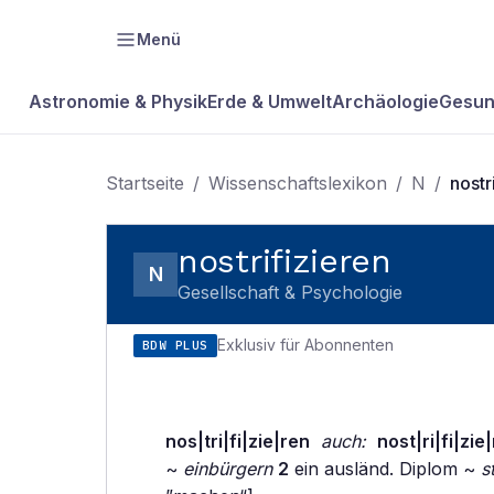
Menü
Astronomie & Physik
Erde & Umwelt
Archäologie
Gesun
Startseite
/
Wissenschaftslexikon
/
N
/
nostr
nostrifizieren
N
Gesellschaft & Psychologie
Exklusiv für Abonnenten
BDW PLUS
nos|tri|fi|zie|ren
auch:
nost|ri|fi|zie
~
einbürgern
2
ein ausländ. Diplom ~
s