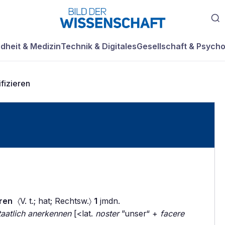
dheit & Medizin
Technik & Digitales
Gesellschaft & Psycho
ifizieren
|ren
〈V. t.; hat; Rechtsw.〉
1
jmdn.
taatlich anerkennen
[<lat.
noster
”unser“ +
facere