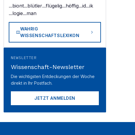
...biont
...blütler
...flügelig
...höffig
...id
...ik
...logie
...man
WAHRIG
WISSENSCHAFTSLEXIKON
NEWSLETTER
Wissenschaft-Newsletter
Die wichtigsten Entdeckungen der Woche
direkt in Ihr Postfach.
JETZT ANMELDEN