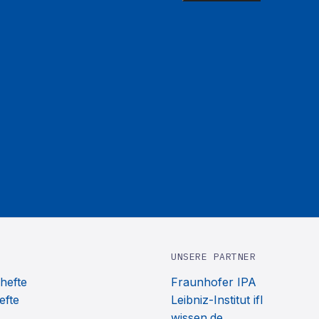
UNSERE PARTNER
hefte
Fraunhofer IPA
efte
Leibniz-Institut ifl
wissen.de