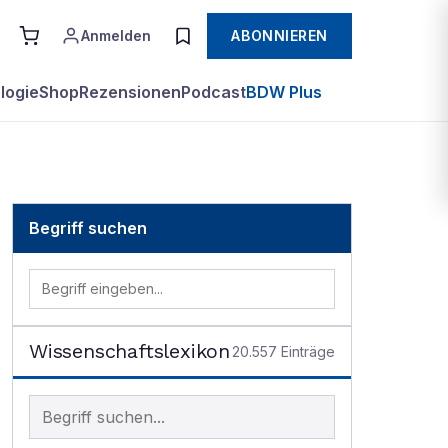
Anmelden
ABONNIEREN
logie
Shop
Rezensionen
Podcast
BDW Plus
Begriff suchen
Wissenschaftslexikon
20.557
Einträge
Begriff im Lexikon suchen