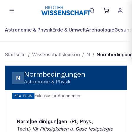
Astronomie & Physik
Erde & Umwelt
Archäologie
Gesundh
Startseite
/
Wissenschaftslexikon
/
N
/
Normbedingun
Normbedingungen
N
Astronomie & Physik
Exklusiv für Abonnenten
BDW PLUS
Norm|be|din|gun|gen
〈Pl.; Phys.;
Tech.〉
für Flüssigkeiten u. Gase festgelegte