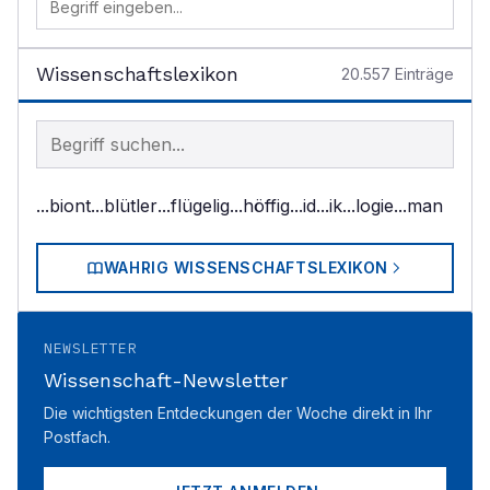
Wissenschaftslexikon
20.557
Einträge
Begriff im Lexikon suchen
...biont
...blütler
...flügelig
...höffig
...id
...ik
...logie
...man
WAHRIG WISSENSCHAFTSLEXIKON
NEWSLETTER
Wissenschaft-Newsletter
Die wichtigsten Entdeckungen der Woche direkt in Ihr
Postfach.