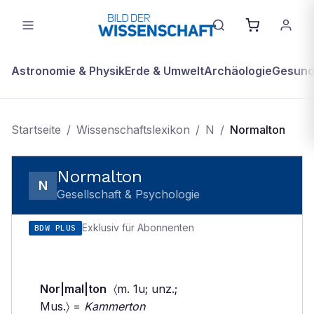
Astronomie & Physik
Erde & Umwelt
Archäologie
Gesundh
Startseite
/
Wissenschaftslexikon
/
N
/
Normalton
Normalton
N
Gesellschaft & Psychologie
Exklusiv für Abonnenten
BDW PLUS
Nor|mal|ton
〈m. 1u; unz.;
Mus.〉 =
Kammerton