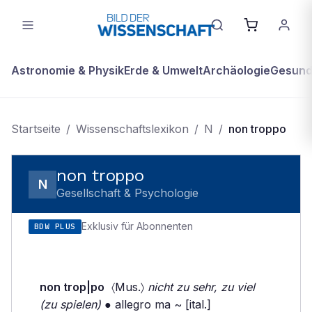
Astronomie & Physik
Erde & Umwelt
Archäologie
Gesundh
Startseite
/
Wissenschaftslexikon
/
N
/
non troppo
non troppo
N
Gesellschaft & Psychologie
Exklusiv für Abonnenten
BDW PLUS
non trop|po
〈Mus.〉
nicht zu sehr, zu viel
(zu spielen)
● allegro ma ~ [ital.]