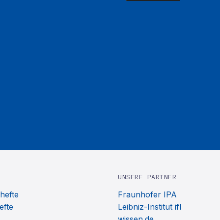
UNSERE PARTNER
hefte
Fraunhofer IPA
efte
Leibniz-Institut ifl
wissen.de