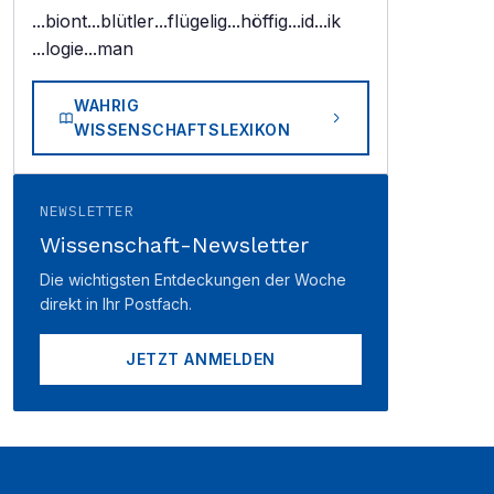
...biont
...blütler
...flügelig
...höffig
...id
...ik
...logie
...man
WAHRIG
WISSENSCHAFTSLEXIKON
NEWSLETTER
Wissenschaft-Newsletter
Die wichtigsten Entdeckungen der Woche
direkt in Ihr Postfach.
JETZT ANMELDEN