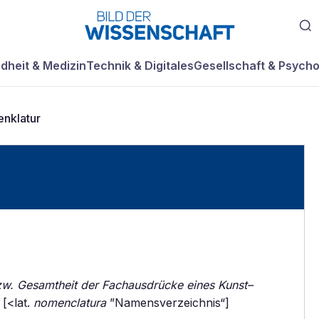
dheit & Medizin
Technik & Digitales
Gesellschaft & Psycho
nklatur
zw. Gesamtheit der Fachausdrücke eines Kunst–
[<lat.
nomenclatura
”Namensverzeichnis“]