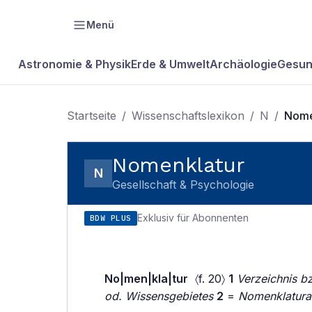
Menü
Astronomie & Physik
Erde & Umwelt
Archäologie
Gesun
Startseite
/
Wissenschaftslexikon
/
N
/
Nome
Nomenklatur
N
Gesellschaft & Psychologie
Exklusiv für Abonnenten
BDW PLUS
No|men|kla|tur
〈f. 20〉
1
Verzeichnis b
od. Wissensgebietes
2
=
Nomenklatura