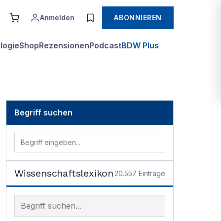
Anmelden
ABONNIEREN
logie
Shop
Rezensionen
Podcast
BDW Plus
Begriff suchen
Wissenschaftslexikon
20.557
Einträge
Begriff im Lexikon suchen