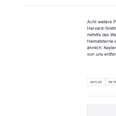
Acht weitere 
Harvard-Smith
mithilfe des W
Heimatsterne 
ähnlich: Keple
von uns entfer
KEPLER
MIT