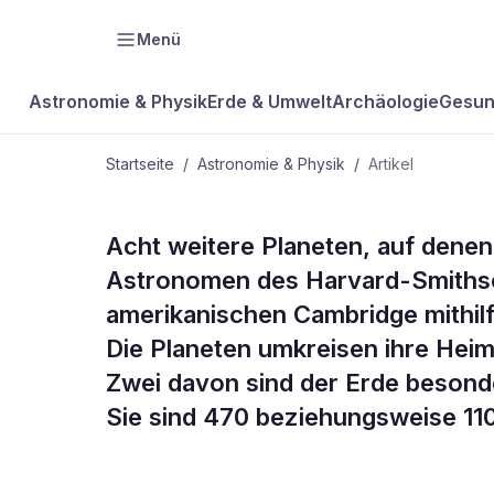
Menü
Astronomie & Physik
Erde & Umwelt
Archäologie
Gesun
Startseite
/
Astronomie & Physik
/
Artikel
ASTRONOMIE & PHYSIK
Acht weitere Planeten, auf denen
Noch mehr 
Astronomen des Harvard-Smithso
amerikanischen Cambridge mithil
Erden
Die Planeten umkreisen ihre Heim
Zwei davon sind der Erde besond
Sie sind 470 beziehungsweise 110