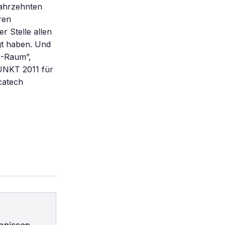
Jahrzehnten
ren
r Stelle allen
igt haben. Und
3D-Raum”,
PUNKT 2011 für
catech