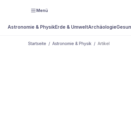
Menü
Astronomie & Physik
Erde & Umwelt
Archäologie
Gesun
Startseite
/
Astronomie & Physik
/
Artikel
ASTRONOMIE & PHYSIK
Nobelpreis f
und Buchprei