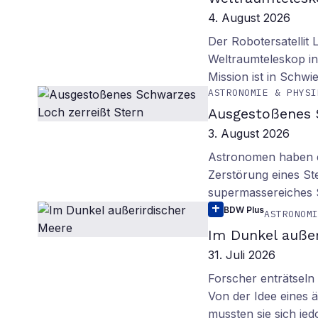
4. August 2026
Der Robotersatellit 
Weltraumteleskop in
Mission ist in Schwie
ASTRONOMIE & PHYSI
Ausgestoßenes 
3. August 2026
Astronomen haben ei
Zerstörung eines St
supermassereiches
BDW Plus
ASTRONOM
Im Dunkel außer
31. Juli 2026
Forscher enträtsel
Von der Idee eines
mussten sie sich je