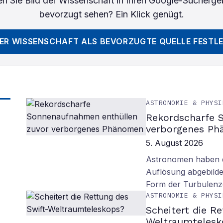
n Sie
Bild der Wissenschaft
in Ihren Google-Sucherge
bevorzugt sehen? Ein Klick genügt.
DER WISSENSCHAFT
ALS BEVORZUGTE QUELLE FESTL
ASTRONOMIE & PHYSI
Rekordscharfe 
verborgenes P
5. August 2026
Astronomen haben d
Auflösung abgebilde
Form der Turbulenz
ASTRONOMIE & PHYSI
Scheitert die R
Weltraumtelesk