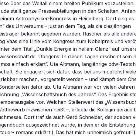
sse über das Weltall einem breiten Publikum vorzustellen.
eude stellt ganze Presseabteilungen in den Schatten. Anfa
 einem Astrophysiker-Kongress in Heidelberg. Dort ging es
n” des Universums – just an dem Tag, als die diesjährigen
eisträger bekannt gegeben wurden. Rascher als alle ander
og Vaas eine Linie vom Kongress zum Nobelpreis und veröf
unter dem Titel „Dunkle Energie in hellem Glanz” auf unse
 wissenschaft.de. Übrigens: In diesen Tagen erscheint sein
os einfach erklärt”. Uta Altmann, langjährige bdw-Textche
chaft: Sie engagiert sich dafür, dass bei uns möglichst viel
erlebbar machen, vorgestellt werden – und kämpft dem Ch
onderseiten dafür ab. Uta Altmann war vor vielen Jahren I
chnung „Wissenschaftsbuch des Jahres”. Das Ergebnis stel
zemberausgabe vor. Welchen Stellenwert das „Wissensbuc
Wettbewerb inzwischen heißt –, erlebte die Kollegin gerade b
uchmesse. Dort traf sie auch Gerd Schneider, der soeben 
ugendbuch ausgezeichnet wurde, in dem er die Entstehung 
nteuer- romans erklärt („Das hat mich unheimlich gefreut!”