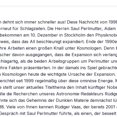
dehnt sich immer schneller aus! Diese Nachricht von 1998
rneut für Schlagzeilen. Die Herren Saul Perlmutter, Adam
 bekommen am 10. Dezember in Stockholm den Physiknobe
weis, dass das All beschleunigt expandiert. Ende der 1990
hre Arbeiten einen großen Knall unter Kosmologen. Denn b
rscher davon ausgegangen, dass die Expansion sich verlan
chlagartig, als die beiden Arbeitsgruppen um Perlmutter un
ihre Fakten präsentierten. In der damals ins Spiel gebrach
 Kosmologen heute die wichtigste Ursache der Expansion. 
erichtet seit 1999 regelmäßig über diese ominöse Energie.
 stellt unser aktuelles Titelthema den Inhalt künftiger Nobe
 Wie die Recherchen unseres Astronomie-Redakteurs Rüdig
nnte sich das Geheimnis der Dunklen Materie demnächst lü
38. Viele von Ihnen kennen Rüdiger Vaas, der bereits 2001 
Gespräch mit Saul Perlmutter führte, als einen, der beseelt 