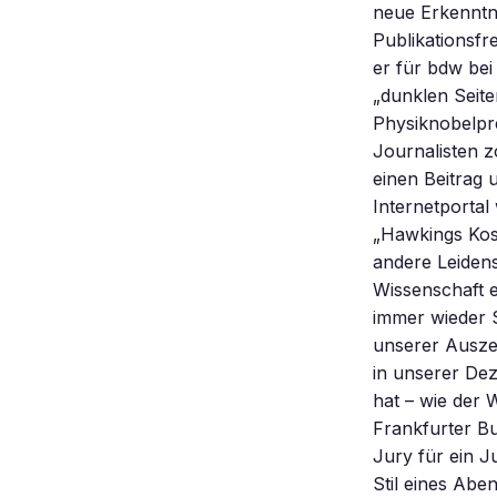
neue Erkenntni
Publikationsfr
er für bdw bei
„dunklen Seite
Physiknobelpr
Journalisten z
einen Beitrag 
Internetportal
„Hawkings Kosm
andere Leidens
Wissenschaft 
immer wieder S
unserer Auszei
in unserer De
hat – wie der 
Frankfurter B
Jury für ein J
Stil eines Abe