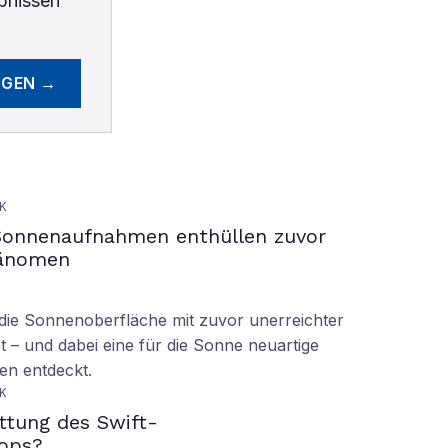
bnissen
EGEN →
K
Sonnenaufnahmen enthüllen zuvor
hänomen
ie Sonnenoberfläche mit zuvor unerreichter
t – und dabei eine für die Sonne neuartige
en entdeckt.
K
ettung des Swift-
ops?