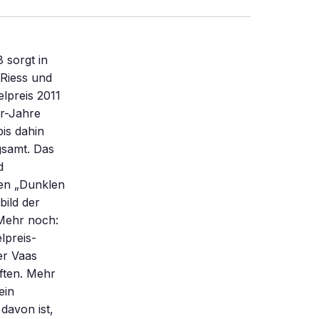
 sorgt in
 Riess und
lpreis 2011
er-Jahre
is dahin
gsamt. Das
d
ten „Dunklen
bild der
 Mehr noch:
lpreis-
er Vaas
ften. Mehr
ein
davon ist,