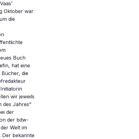
 Vaas’
ng Oktober war
 um die
en
fentlichte
rem
 neues Buch
fin, hat eine
e Bücher, die
efredakteur
nitiatorin
len wir jeweils
h des Jahres”
ei der
von der bdw-
der Welt im
). Der bekannte