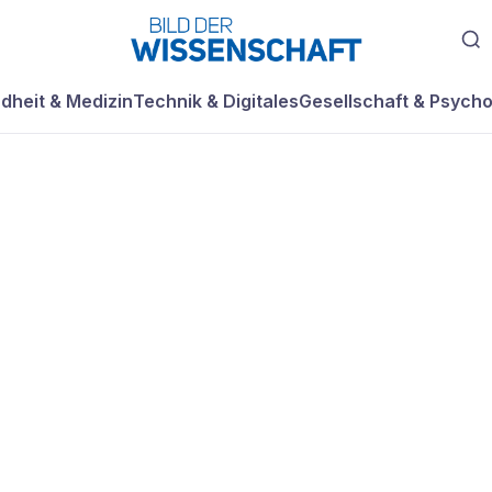
dheit & Medizin
Technik & Digitales
Gesellschaft & Psycho
ür dunkle Seiten
se für helle!