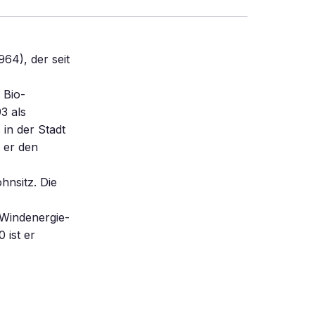
64), der seit
 Bio-
3 als
in der Stadt
s er den
hnsitz. Die
„Windenergie-
 ist er