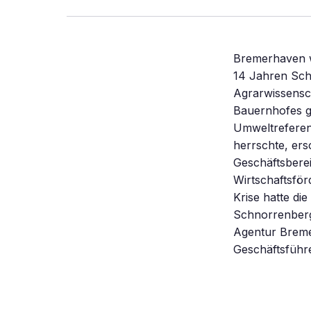
Bremerhaven wa
14 Jahren Schw
Agrarwissensch
Bauernhofes ge
Umweltreferen
herrschte, ers
Geschäftsbere
Wirtschaftsför
Krise hatte d
Schnorrenberge
Agentur Breme
Geschäftsführe