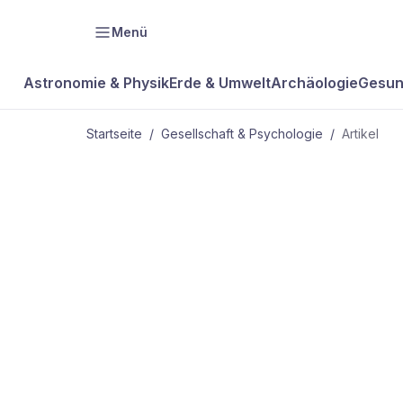
Menü
Astronomie & Physik
Erde & Umwelt
Archäologie
Gesun
Startseite
/
Gesellschaft & Psychologie
/
Artikel
GESELLSCHAFT & PSYCHOLOGIE
Nils
Schnorrenbe