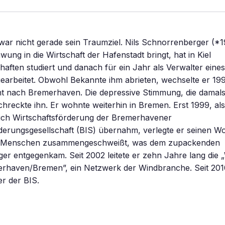
r nicht gerade sein Traumziel. Nils Schnorrenberger (*19
ung in die Wirtschaft der Hafenstadt bringt, hat in Kiel
aften studiert und danach für ein Jahr als Verwalter eines
arbeitet. Obwohl Bekannte ihm abrieten, wechselte er 199
t nach Bremerhaven. Die depressive Stimmung, die damals 
chreckte ihn. Er wohnte weiterhin in Bremen. Erst 1999, al
ich Wirtschaftsförderung der Bremerhavener
derungsgesellschaft (BIS) übernahm, verlegte er seinen Wo
ie Menschen zusammengeschweißt, was dem zupackenden
r entgegenkam. Seit 2002 leitete er zehn Jahre lang die 
rhaven/Bremen”, ein Netzwerk der Windbranche. Seit 2010
r der BIS.