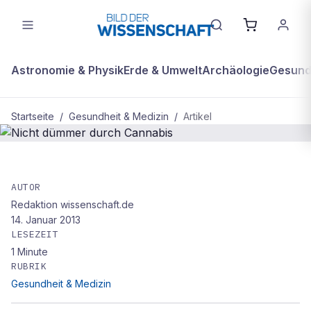
Astronomie & Physik
Erde & Umwelt
Archäologie
Gesundh
Startseite
/
Gesundheit & Medizin
/
Artikel
GESUNDHEIT & MEDIZIN
Nicht dümmer durch Cannabis
AUTOR
Redaktion wissenschaft.de
14. Januar 2013
LESEZEIT
1
Minute
RUBRIK
Gesundheit & Medizin