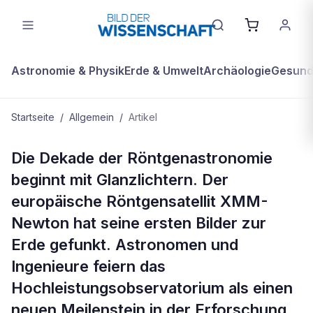
Astronomie & Physik
Erde & Umwelt
Archäologie
Gesundh
Startseite
/
Allgemein
/
Artikel
ALLGEMEIN
Die Dekade der Röntgenastronomie
Newtons Höhenflug
beginnt mit Glanzlichtern. Der
europäische Röntgensatellit XMM-
Newton hat seine ersten Bilder zur
Erde gefunkt. Astronomen und
Ingenieure feiern das
Hochleistungsobservatorium als einen
neuen Meilenstein in der Erforschung