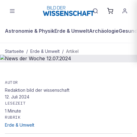
Astronomie & Physik
Erde & Umwelt
Archäologie
Gesundh
Startseite
/
Erde & Umwelt
/
Artikel
BDW Plus
ERDE & UMWELT
AUTOR
News der Woche 12.07.2024
Redaktion bild der wissenschaft
12. Juli 2024
LESEZEIT
1
Minute
RUBRIK
Erde & Umwelt