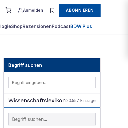
Anmelden
ABONNIEREN
logie
Shop
Rezensionen
Podcast
BDW Plus
Begriff suchen
Wissenschaftslexikon
20.557
Einträge
Begriff im Lexikon suchen