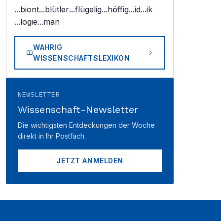
...biont
...blütler
...flügelig
...höffig
...id
...ik
...logie
...man
WAHRIG
WISSENSCHAFTSLEXIKON
NEWSLETTER
Wissenschaft-Newsletter
Die wichtigsten Entdeckungen der Woche
direkt in Ihr Postfach.
JETZT ANMELDEN