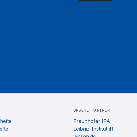
UNSERE PARTNER
hefte
Fraunhofer IPA
efte
Leibniz-Institut ifl
wissen.de