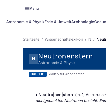
Menü
Astronomie & Physik
Erde & Umwelt
Archäologie
Gesun
Startseite
/
Wissenschaftslexikon
/
N
/
Neut
Neutronenstern
N
Astronomie & Physik
Exklusiv für Abonnenten
BDW PLUS
♦
Neu|tro|nen|stern
〈m. 1; Astron.〉
se
dichtgepackten Neutronen besteht, En