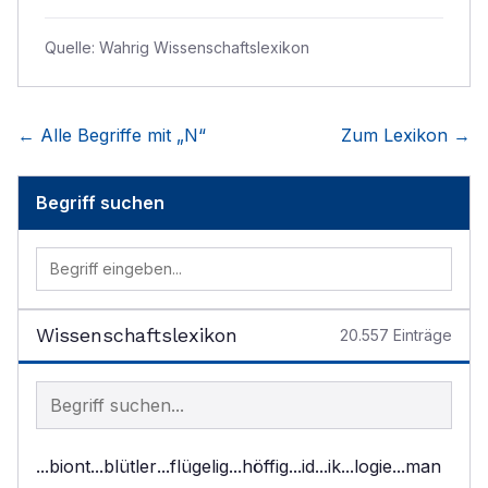
Quelle:
Wahrig Wissenschaftslexikon
← Alle Begriffe mit „
N
“
Zum Lexikon →
Begriff suchen
Wissenschaftslexikon
20.557
Einträge
Begriff im Lexikon suchen
...biont
...blütler
...flügelig
...höffig
...id
...ik
...logie
...man