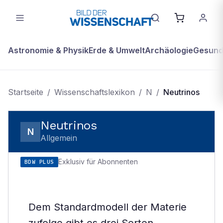
Astronomie & Physik
Erde & Umwelt
Archäologie
Gesundh
Startseite
/
Wissenschaftslexikon
/
N
/
Neutrinos
Neutrinos
N
Allgemein
Exklusiv für Abonnenten
BDW PLUS
Dem Standardmodell der Materie