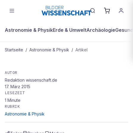
Astronomie & Physik
Erde & Umwelt
Archäologie
Gesundh
Startseite
/
Astronomie & Physik
/
Artikel
ASTRONOMIE & PHYSIK
Neutrinos
AUTOR
Redaktion wissenschaft.de
17. März 2015
LESEZEIT
1
Minute
RUBRIK
Astronomie & Physik