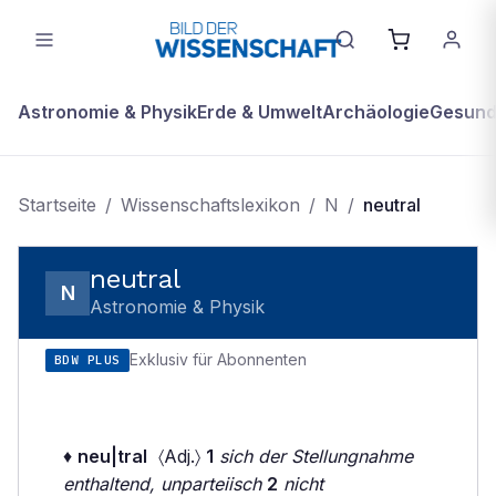
Astronomie & Physik
Erde & Umwelt
Archäologie
Gesundh
Startseite
/
Wissenschaftslexikon
/
N
/
neutral
neutral
N
Astronomie & Physik
Exklusiv für Abonnenten
BDW PLUS
♦
neu|tral
〈Adj.〉
1
sich der Stellungnahme
enthaltend, unparteiisch
2
nicht