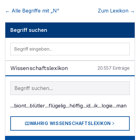
← Alle Begriffe mit „
N
“
Zum Lexikon →
Begriff suchen
Wissenschaftslexikon
20.557
Einträge
Begriff im Lexikon suchen
...biont
...blütler
...flügelig
...höffig
...id
...ik
...logie
...man
WAHRIG WISSENSCHAFTSLEXIKON