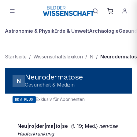
Astronomie & Physik
Erde & Umwelt
Archäologie
Gesundh
Startseite
/
Wissenschaftslexikon
/
N
/
Neurodermatos
Neurodermatose
N
Gesundheit & Medizin
Exklusiv für Abonnenten
BDW PLUS
Neu|ro|der|ma|to|se
〈f. 19; Med.〉
nervöse
Hauterkrankung