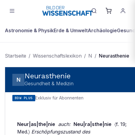
Astronomie & Physik
Erde & Umwelt
Archäologie
Gesundh
Startseite
/
Wissenschaftslexikon
/
N
/
Neurasthenie
Neurasthenie
N
Gesundheit & Medizin
Exklusiv für Abonnenten
BDW PLUS
Neur|as|the|nie
auch:
Neu|ra|sthe|nie
〈f. 19;
Med.〉
Erschöpfungszustand des