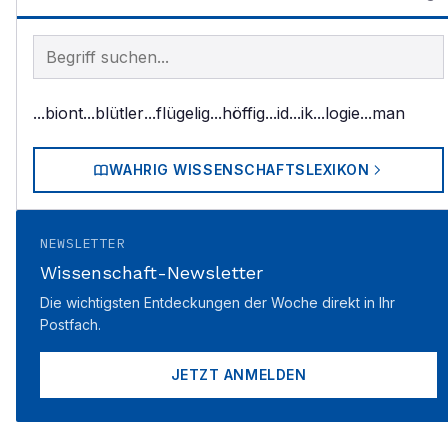
Begriff im Lexikon suchen
...biont
...blütler
...flügelig
...höffig
...id
...ik
...logie
...man
WAHRIG WISSENSCHAFTSLEXIKON
NEWSLETTER
Wissenschaft-Newsletter
Die wichtigsten Entdeckungen der Woche direkt in Ihr
Postfach.
JETZT ANMELDEN